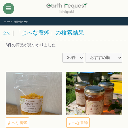
HOME
商品一覧ページ
|
「よへな養蜂」の検索結果
全て
3件
の商品が見つかりました
よへな養蜂
よへな養蜂