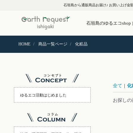
石垣島から通販商品お届け♪ お買い上げ金額1
石垣島のゆるエコshop
HOME
商品一覧ページ
化粧品
全て
|
化
ゆるエコ活動はじめました
お探しの