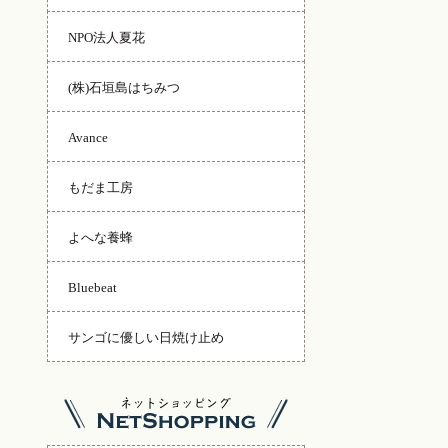
NPO法人夏花
(株)石垣島はちみつ
Avance
もだま工房
よへな養蜂
Bluebeat
サンゴに優しい日焼け止め